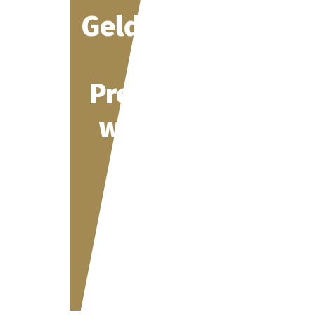
Geldentwertung
&
Preissteigerung
wissen sollten!