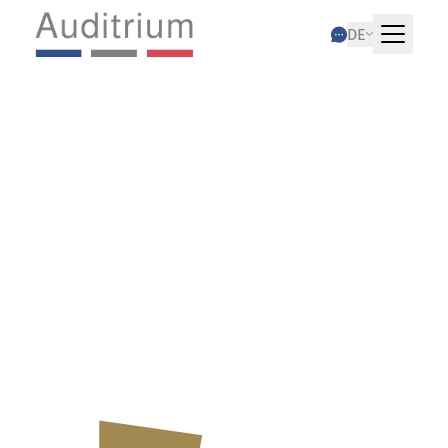
DE
10.07.2025
EBIT vs. EBITDA:
So werten