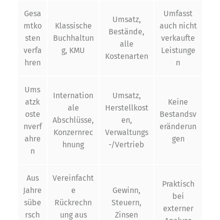
Gesa
Umfasst
Umsatz,
mtko
Klassische
auch nicht
Bestände,
sten
Buchhaltun
verkaufte
alle
verfa
g, KMU
Leistunge
Kostenarten
hren
n
Ums
Internation
Umsatz,
atzk
Keine
ale
Herstellkost
oste
Bestandsv
Abschlüsse,
en,
nverf
eränderun
Konzernrec
Verwaltungs
ahre
gen
hnung
-/Vertrieb
n
Aus
Vereinfacht
Praktisch
Jahre
e
Gewinn,
bei
sübe
Rückrechn
Steuern,
externer
rsch
ung aus
Zinsen