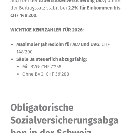
Auch bei der
Arbeitslosenversicherung (ALV)
bleibt
der Beitragssatz stabil bei
2,2% für Einkommen bis
CHF 148'200
.
WICHTIGE KENNZAHLEN FÜR 2026:
Maximaler Jahreslohn für ALV und UVG
: CHF
148'200
Säule 3a steuerlich abzugsfähig
:
Mit BVG: CHF 7'258
Ohne BVG: CHF 36'288
Obligatorische
Sozialversicherungsabga
ben in der Schweiz