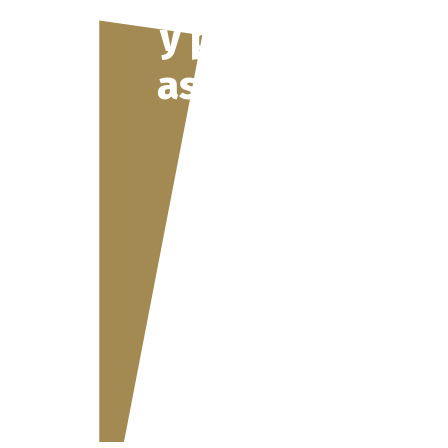
y provisiones:
así protege su
empresa