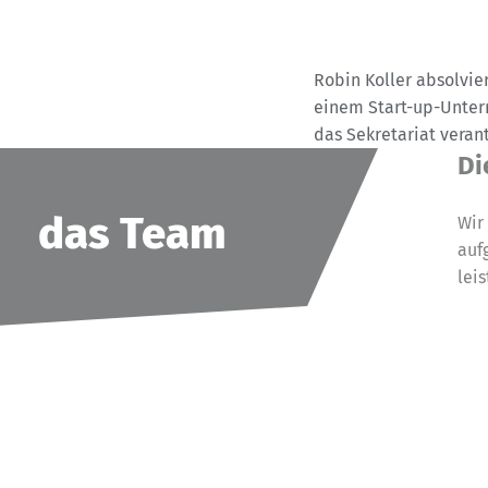
Robin Koller absolvier
einem Start-up-Untern
das Sekretariat veran
Di
das Team
Wir
auf
leis