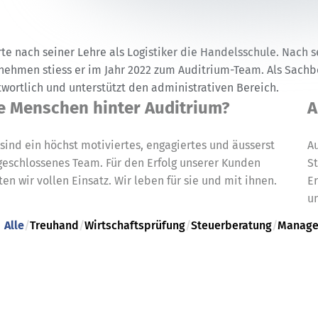
te nach seiner Lehre als Logistiker die Handelsschule. Nach se
ehmen stiess er im Jahr 2022 zum Auditrium-Team. Als Sachbea
twortlich und unterstützt den administrativen Bereich.
e Menschen hinter Auditrium?
A
 sind ein höchst motiviertes, engagiertes und äusserst
Au
geschlossenes Team. Für den Erfolg unserer Kunden
S
ten wir vollen Einsatz. Wir leben für sie und mit ihnen.
Er
u
Alle
/
Treuhand
/
Wirtschaftsprüfung
/
Steuerberatung
/
Manage