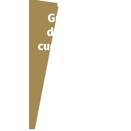
cascarón de
GmbH: Lo que
debe tener en
cuenta en Suiza