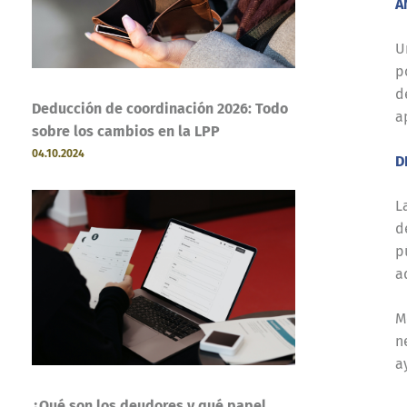
A
U
p
d
Deducción de coordinación 2026: Todo
a
sobre los cambios en la LPP
04.10.2024
D
L
d
p
a
M
n
a
¿Qué son los deudores y qué papel