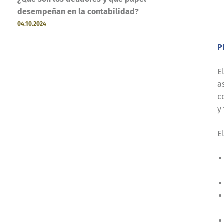
desempeñan en la contabilidad?
04.10.2024
P
E
a
c
y
E