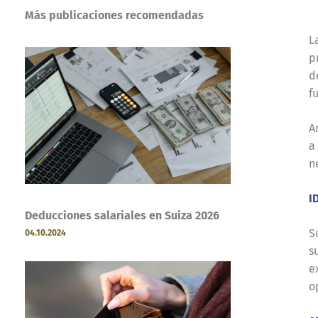
Más publicaciones recomendadas
L
p
d
f
A
a
n
I
Deducciones salariales en Suiza 2026
S
04.10.2024
s
e
o